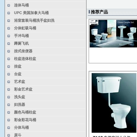
连体马桶
2020 春季广交会取消
推荐产品
UPC 美国加拿大马桶
网站正在更新
浴室套装马桶洗手盆妇洗
分体虹吸马桶
手冲马桶
蹲厕飞机
挂式坐便器
柱盆连体柱盆
挂盆
台盆
艺术盆
彩金艺术盆
洗头盆
妇洗器
颜色马桶柱盆
彩金彩花马桶
分体马桶
尿斗