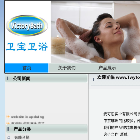
首页
关于我们
产品展示
欢迎光临 www.Twyford
公司新闻
website is updating
有些款式不再生产了
麦可思实业有限公司
开工了 接单了
中东非洲的比较多；
Soncap Updated
我们的产品被越来越
产品分类
部分国家 无法收到T/T 货款
询价合作
谢谢。
智能马桶
工厂生产正常进行中